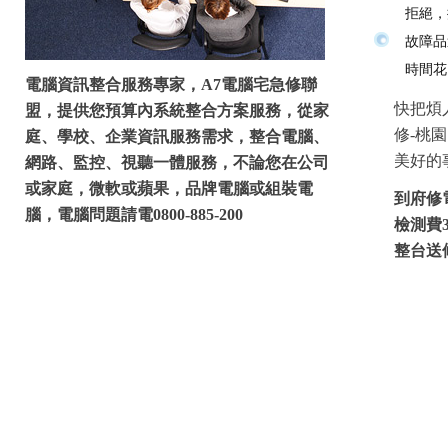
拒絕，
故障品
時間花
電腦資訊整合服務專家，A7電腦宅急修聯
快把煩
盟，提供您預算內系統整合方案服務，從家
修-桃
庭、學校、企業資訊服務需求，整合電腦、
美好的
網路、監控、視聽一體服務，不論您在公司
或家庭，微軟或蘋果，品牌電腦或組裝電
到府修
腦，電腦問題請電0800-885-200
檢測費
整台送