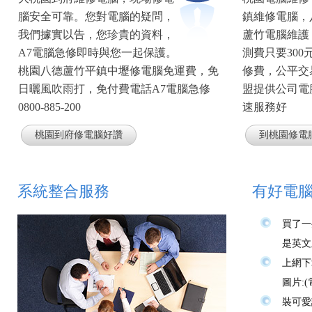
腦安全可靠。您對電腦的疑問，
鎮維修電腦，
我們據實以告，您珍貴的資料，
蘆竹電腦維護
A7電腦急修即時與您一起保護。
測費只要30
桃園八德蘆竹平鎮中壢修電腦免運費，免
修費，公平交
日曬風吹雨打，免付費電話A7電腦急修
盟提供公司電
0800-885-200
速服務好
桃園到府修電腦好讚
到桃園修電
系統整合服務
有好電
買了一
是英文
上網下
圖片:
裝可愛